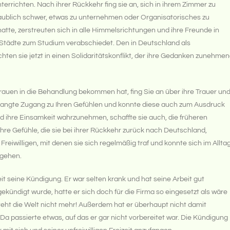
terrichten. Nach ihrer Rückkehr fing sie an, sich in ihrem Zimmer zu
nglaublich schwer, etwas zu unternehmen oder Organisatorisches zu
hatte, zerstreuten sich in alle Himmelsrichtungen und ihre Freunde in
 Städte zum Studium verabschiedet. Den in Deutschland als
en sie jetzt in einen Solidaritätskonflikt, der ihre Gedanken zunehme
rauen in die Behandlung bekommen hat, fing Sie an über ihre Trauer un
rlangte Zugang zu Ihren Gefühlen und konnte diese auch zum Ausdruck
nd ihre Einsamkeit wahrzunehmen, schaffte sie auch, die früheren
ihre Gefühle, die sie bei ihrer Rückkehr zurück nach Deutschland,
eiwilligen, mit denen sie sich regelmäßig traf und konnte sich im Allta
 gehen.
eit seine Kündigung. Er war selten krank und hat seine Arbeit gut
ekündigt wurde, hatte er sich doch für die Firma so eingesetzt als wäre
steht die Welt nicht mehr! Außerdem hat er überhaupt nicht damit
Da passierte etwas, auf das er gar nicht vorbereitet war. Die Kündigung