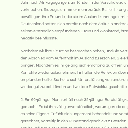
Jahr nach Afrika gegangen, um Kinder in der Vorschule zu un
verkriechen. Sie zog sich immer mehr zurück. Es fiel ihr u
bewältigen. Ihre Freunde, die sie im Ausland kennengelernt 
Deutschland hatten sich bereits nach dem Abitur in andere
selbstverständlich empfundenen Luxus und Wohlstand, bracht
negativ beeinflusste.
Nachdem wir ihre Situation besprochen haben, und Sie Vert
den Abschied vom Aufenthalt im Ausland zu erzählen. Sie e
bringen. Nachdem es ihr gelang, sich emotional zu öffnen u
Kontakte wieder aufzunehmen. Ihr halfen die Reflexion über 
empfunden hatte. Sie holte sich Unterstützung von anderen Fr
wieder gut zurecht finden und weitere Entwicklungsschritte
2. Ein 60-jähriger Mann erhält nach 35-jähriger Berufstätigk
gemacht. Es ist ihm völlig unverständlich, warum gerade er g
es seine Eigene. Er fühlt sich ungerecht behandelt und ver
gerechnet, vorzeitig in den Ruhestand geschickt zu werden. 