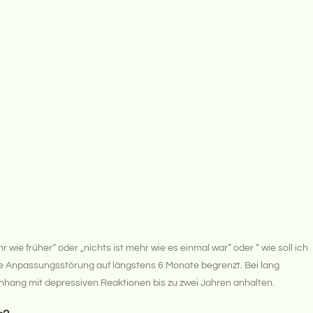
r wie früher“ oder „nichts ist mehr wie es einmal war“ oder “ wie soll ich
ne Anpassungsstörung auf längstens 6 Monate begrenzt. Bei lang
ang mit depressiven Reaktionen bis zu zwei Jahren anhalten.