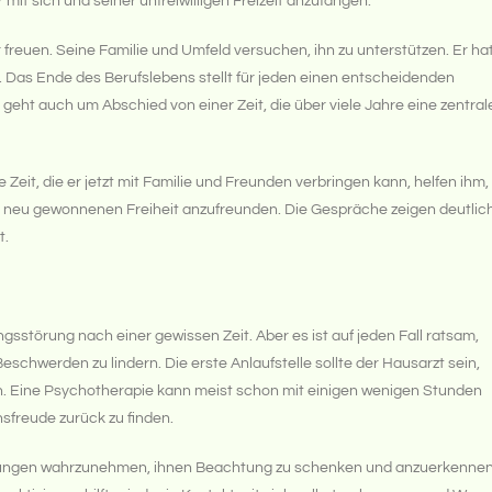
mit sich und seiner unfreiwilligen Freizeit anzufangen.
freuen. Seine Familie und Umfeld versuchen, ihn zu unterstützen. Er ha
len. Das Ende des Berufslebens stellt für jeden einen entscheidenden
eht auch um Abschied von einer Zeit, die über viele Jahre eine zentral
Zeit, die er jetzt mit Familie und Freunden verbringen kann, helfen ihm,
er neu gewonnenen Freiheit anzufreunden. Die Gespräche zeigen deutlic
t.
störung nach einer gewissen Zeit. Aber es ist auf jeden Fall ratsam,
eschwerden zu lindern. Die erste Anlaufstelle sollte der Hausarzt sein,
. Eine Psychotherapie kann meist schon mit einigen wenigen Stunden
nsfreude zurück zu finden.
indungen wahrzunehmen, ihnen Beachtung zu schenken und anzuerkennen