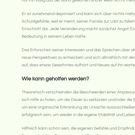
hat ihn völlig aus der Bahn geworfen und er weiß nichts mehr 
Er ist zunehmend deprimiert und kann sich über nichts mehr 
Schuldgefühle, weil er meint, seiner Familie zur Last zu fal
Einschnitt dar. Jede Veränderung macht zunächst Angst! Es g
Bedeutung in seinem Leben hatte.
Das Erforschen seiner Interessen und das Sprechen über die 
neue Perspektiven zu entwickeln und sich allmählich mit d
auf, dass etwas Gewohntes aufhört und Neues auf ihn warte
Wie kann geholfen werden?
Theoretisch verschwinden die Beschwerden einer Anpassungs
sich Hilfe zu holen, um die Dauer zu verkürzen und/oder die B
um eine organische Erkrankung als Ursache auszuschließen
erfolgreich sein, um wieder in die eigene Stabilität und Lebe
Hilfreich kann schon sein, die eigenen Gefühle und Empf