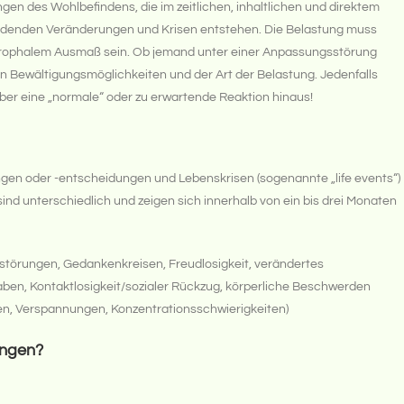
en des Wohlbefindens, die im zeitlichen, inhaltlichen und direktem
denden Veränderungen und Krisen entstehen. Die Belastung muss
astrophalem Ausmaß sein. Ob jemand unter einer Anpassungsstörung
en Bewältigungsmöglichkeiten und der Art der Belastung. Jedenfalls
über eine „normale“ oder zu erwartende Reaktion hinaus!
en oder -entscheidungen und Lebenskrisen (sogenannte „life events“)
nd unterschiedlich und zeigen sich innerhalb von ein bis drei Monaten
störungen, Gedankenkreisen, Freudlosigkeit, verändertes
gaben, Kontaktlosigkeit/sozialer Rückzug, körperliche Beschwerden
n, Verspannungen, Konzentrationsschwierigkeiten)
ungen?